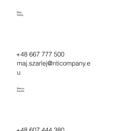
Maja
Szarlej
+48 667 777 500
maj.szarlej@nticompany.e
u
Mariusz
Kieczka
+48 607 444 380