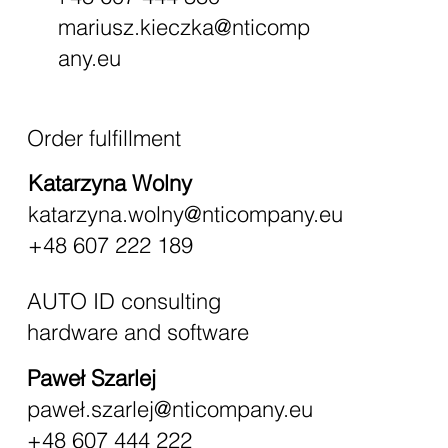
mariusz.kieczka@nticomp
any.eu
Order fulfillment
Katarzyna Wolny
katarzyna.wolny@nticompany.eu
+48 607 222 189
AUTO ID consulting
hardware and software
Paweł Szarlej
paweł.szarlej@nticompany.eu
+48 607 444 222