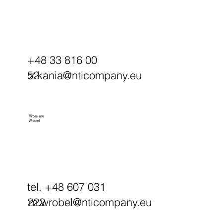
+48 33 816 00
z.kania@nticompany.eu
52
Mirosław
Wróbel
tel. +48 607 031
m.wrobel@nticompany.eu
222