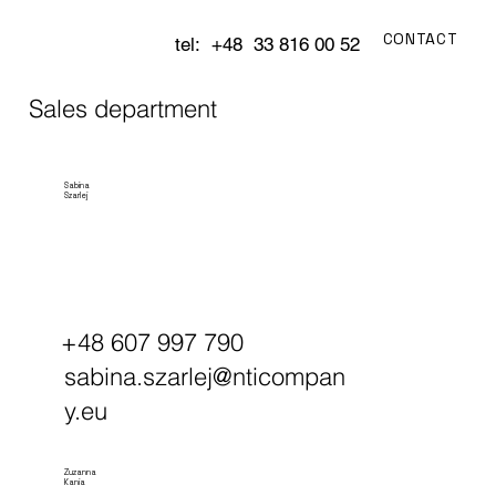
CONTACT
tel: +48 33 816 00 52
Sales department
Sabina
Szarlej
+48 607 997 790
sabina.szarlej@nticompan
y.eu
Zuzanna
Kania